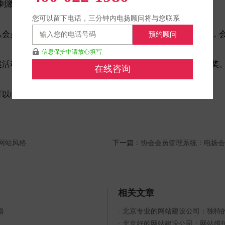
刺激顾客回头消费与提高客单价
您可以留下电话，三分钟内电扬顾问将与您联系
从会员入会、审核、缴费流程通畅，会员信息的增删改查便捷，
预约顾问
信息保护中请放心填写
起活动，微信公号上同步体现，会员报名、现场签到、现场抽奖
在线咨询
可以临时发、也可以定时发。可以群发、也可以分类发送。
网站风格
下一篇：
协会会员管理系统：电扬会
相关文章
格
·
北京专业的网站建设公司：独特
·
北京好的网站建设公司：网站维