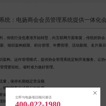
系统：电扬商会会员管理系统提供一体化
，传统行业也逐渐开始转型，向互联网方面靠拢，传统的协会
新、组织架构权限、积分管理、年费管理、活动新闻、名片展示
织架构、运作管理模式，提供协会管理系统定制开发服务。让协
管理更轻松。省时省力做好管理。
流量，保持长期稳定营业额
，增加顾客忠诚度与粘性度
资金，提升顾客回头率
立即与电扬项目顾问通话
现快速精准吸粉
400-022-1980